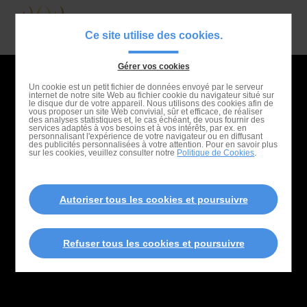
Passer
au
Navigat
Ce site utilise des cookies.
contenu
principa
principal
Gérer vos cookies
Passer
Un cookie est un petit fichier de données envoyé par le serveur
internet de notre site Web au fichier cookie du navigateur situé sur
à
le disque dur de votre appareil. Nous utilisons des cookies afin de
vous proposer un site Web convivial, sûr et efficace, de réaliser
la
des analyses statistiques et, le cas échéant, de vous fournir des
services adaptés à vos besoins et à vos intérêts, par ex. en
recherche
personnalisant l'expérience de votre navigateur ou en diffusant
des publicités personnalisées à votre attention. Pour en savoir plus
sur les cookies, veuillez consulter notre
Politique de Cookies
.
Autoriser tous les cookies et poursuivre
Refuser tous les cookies et poursuivre