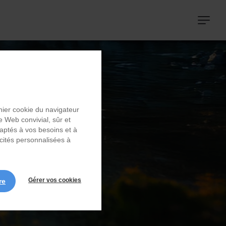
Navigat
principa
chier cookie du navigateur
S
e Web convivial, sûr et
daptés à vos besoins et à
icités personnalisées à
.
Gérer vos cookies
re